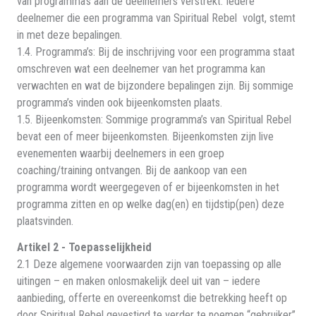
van programma’s aan de deelnemers verstrekt. Iedere
deelnemer die een programma van Spiritual Rebel volgt, stemt
in met deze bepalingen.
1.4. Programma’s: Bij de inschrijving voor een programma staat
omschreven wat een deelnemer van het programma kan
verwachten en wat de bijzondere bepalingen zijn. Bij sommige
programma’s vinden ook bijeenkomsten plaats.
1.5. Bijeenkomsten: Sommige programma’s van Spiritual Rebel
bevat een of meer bijeenkomsten. Bijeenkomsten zijn live
evenementen waarbij deelnemers in een groep
coaching/training ontvangen. Bij de aankoop van een
programma wordt weergegeven of er bijeenkomsten in het
programma zitten en op welke dag(en) en tijdstip(pen) deze
plaatsvinden.
Artikel 2 - Toepasselijkheid
2.1 Deze algemene voorwaarden zijn van toepassing op alle
uitingen – en maken onlosmakelijk deel uit van – iedere
aanbieding, offerte en overeenkomst die betrekking heeft op
door Spiritual Rebel gevestigd te verder te noemen “gebruiker”,