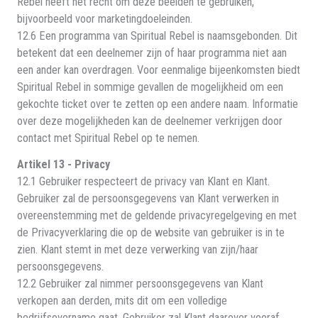
Rebel heeft het recht om deze beelden te gebruiken,
bijvoorbeeld voor marketingdoeleinden.
12.6 Een programma van Spiritual Rebel is naamsgebonden. Dit
betekent dat een deelnemer zijn of haar programma niet aan
een ander kan overdragen. Voor eenmalige bijeenkomsten biedt
Spiritual Rebel in sommige gevallen de mogelijkheid om een
gekochte ticket over te zetten op een andere naam. Informatie
over deze mogelijkheden kan de deelnemer verkrijgen door
contact met Spiritual Rebel op te nemen.
Artikel 13 - Privacy
12.1 Gebruiker respecteert de privacy van Klant en Klant.
Gebruiker zal de persoonsgegevens van Klant verwerken in
overeenstemming met de geldende privacyregelgeving en met
de Privacyverklaring die op de website van gebruiker is in te
zien. Klant stemt in met deze verwerking van zijn/haar
persoonsgegevens.
12.2 Gebruiker zal nimmer persoonsgegevens van Klant
verkopen aan derden, mits dit om een volledige
bedrijfsovername gaat. Gebruiker zal Klant daarover vooraf