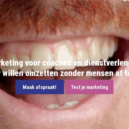
keting voor coaches en dienstverlen
 willen omzetten zonder mensen af t
Maak afspraak!
Test je marketing