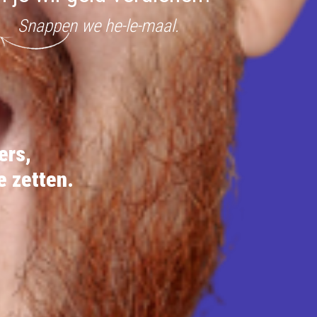
Snappen we he-le-maal.
ers,
e zetten.